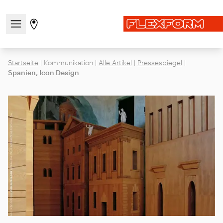
Navigationsmenü öffnen / schließen
Gehen Sie zur Store-Seite
Startseite
|
Kommunikation
|
Alle Artikel
|
Pressespiegel
|
Spanien, Icon Design