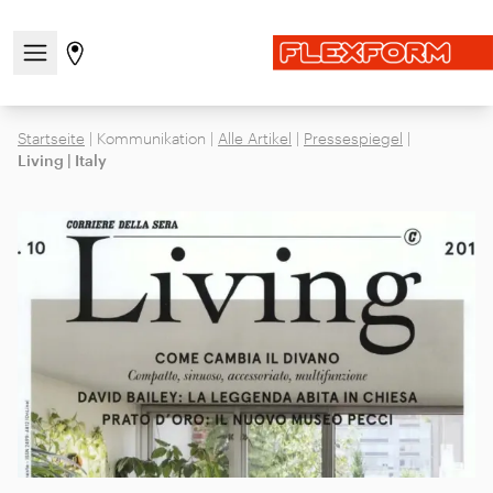
Navigationsmenü öffnen / schließen
Gehen Sie zur Store-Seite
Startseite
|
Kommunikation
|
Alle Artikel
|
Pressespiegel
|
Living | Italy