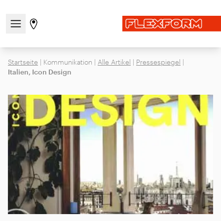
Navigationsmenü öffnen / schließen
Gehen Sie zur Store-Seite
Startseite
|
Kommunikation
|
Alle Artikel
|
Pressespiegel
|
Italien, Icon Design