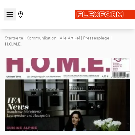
Navigationsmenü öffnen / schließen
Gehen Sie zur Store-Seite
Startseite
|
Kommunikation
|
Alle Artikel
|
Pressespiegel
|
H.O.M.E.