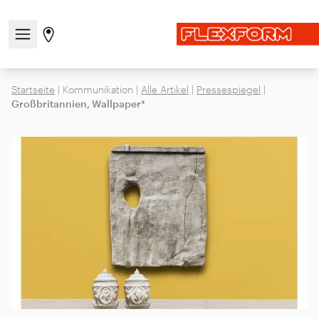
Navigationsmenü öffnen / schließen
Gehen Sie zur Store-Seite
Startseite
|
Kommunikation
|
Alle Artikel
|
Pressespiegel
|
Großbritannien, Wallpaper*