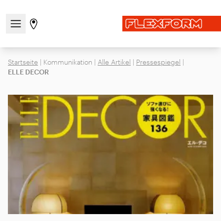
Navigationsmenü öffnen / schließen
Gehen Sie zur Store-Seite
Startseite
|
Kommunikation
|
Alle Artikel
|
Pressespiegel
|
ELLE DECOR