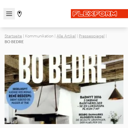
Navigationsmenü öffnen / schließen
Gehen Sie zur Store-Seite
Startseite
|
Kommunikation
|
Alle Artikel
|
Pressespiegel
|
BO BEDRE