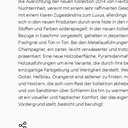
die Ausrichtung der neuen Kollektion 2014 von Flexfo
Nüchternheit, vereint mit einem sehr raffinierten Ge
mit einem klaren Zugeständnis zum Luxus, allerdings s
sich in den neuen Produkten durch eine Note in den 
Stoffen und Farben widerspiegelt. In der neuen Koll
Bezüge in Kaschmir vorgestellt, gehalten in dezenten
Fischgrat und Ton in Ton. Bei den Metallausführunge
Champagner, ein zarter, leicht verwässerter und tro
präsentiert. Eine neue Holzoberfläche, Pyramidenma
Holzausführungen um eine Variante, die durch ihre 
einzigartige Farbgebung und Wertigkeit darstellt. Wei
Ocker, Hellblau, Orangerot sind seltener zu finden, 
und Hockern, die sich vom Rest der Kollektion abheb
und von Sandtönen über Schlamm bis hin zu warmen G
ist ein visueller und haptischer Komfort, der das eig
Vordergrund stellt, besticht und beruhigt.