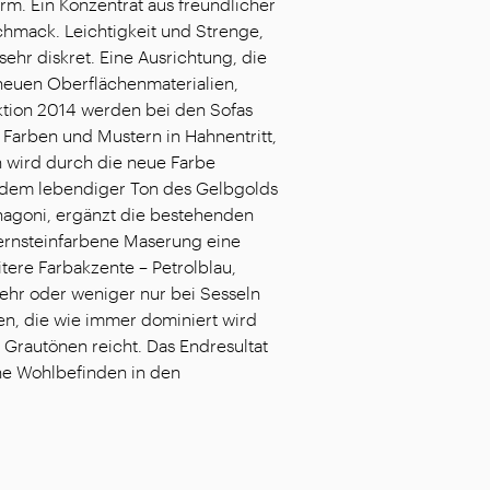
rm. Ein Konzentrat aus freundlicher
schmack. Leichtigkeit und Strenge,
ehr diskret. Eine Ausrichtung, die
neuen Oberflächenmaterialien,
ektion 2014 werden bei den Sofas
 Farben und Mustern in Hahnentritt,
n wird durch die neue Farbe
tzdem lebendiger Ton des Gelbgolds
hagoni, ergänzt die bestehenden
bernsteinfarbene Maserung eine
tere Farbakzente – Petrolblau,
mehr oder weniger nur bei Sesseln
en, die wie immer dominiert wird
rautönen reicht. Das Endresultat
ene Wohlbefinden in den