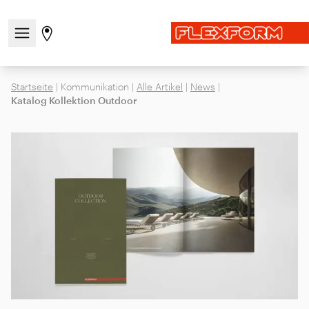
Navigationsmenü öffnen / schließen
Gehen Sie zur Store-Seite
Startseite
|
Kommunikation
|
Alle Artikel
|
News
|
Katalog Kollektion Outdoor