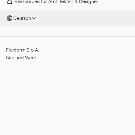
Ressourcen für Architekten & Designer
Deutsch
Flexform S.p.A.
Sitz und Werk
Via L. Einaudi, 23/25, I - 20821 Meda (MB), Italien
Gesellschaftskapital: 1.508.000,00 €
Steuernummer: 00815880158
MwSt.-Nummer: 00695310961
Nr. Eintragung Handelsregister Monza: 728316