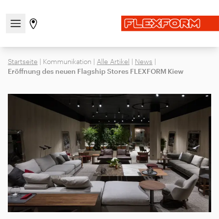
Navigationsmenü öffnen / schließen
Gehen Sie zur Store-Seite
Startseite
|
Kommunikation
|
Alle Artikel
|
News
|
Eröffnung des neuen Flagship Stores FLEXFORM Kiew