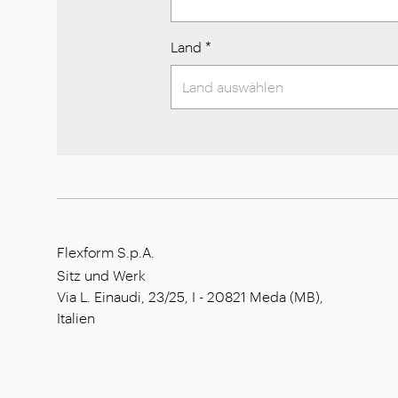
Land
*
Flexform S.p.A.
Sitz und Werk
Via L. Einaudi, 23/25, I - 20821 Meda (MB),
Italien
Gesellschaftskapital: 1.508.000,00 €
Steuernummer: 00815880158