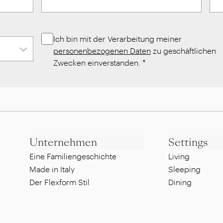
Ich bin mit der Verarbeitung meiner
personenbezogenen Daten
zu geschäftlichen
Zwecken einverstanden.
*
Unternehmen
Settings
Eine Familiengeschichte
Living
Made in Italy
Sleeping
Der Flexform Stil
Dining
Nachhaltigkeit
Lounge
Designer
Pool side
Showroom
Al fresco dinin