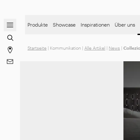
Navigationsmenü öffnen / schließen
Produkte
Showcase
Inspirationen
Über uns
Zur Inhaltssuche gehen
Startseite
|
Kommunikation
|
Alle Artikel
|
News
|
Collezio
Gehen Sie zur Store-Seite
Gehe zu Kontakt