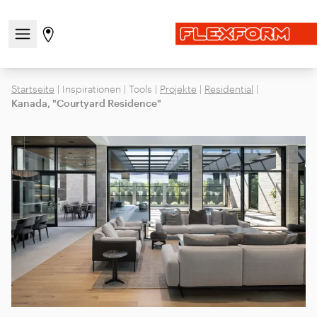
Navigationsmenü öffnen / schließen
Gehen Sie zur Store-Seite
Startseite
|
Inspirationen
|
Tools
|
Projekte
|
Residential
|
Kanada, "Courtyard Residence"