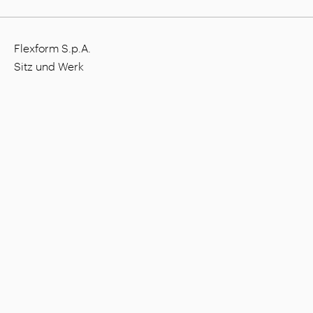
Flexform S.p.A.
Sitz und Werk
Via L. Einaudi, 23/25, I - 20821 Meda (MB), Italien
Gesellschaftskapital: 1.508.000,00 €
Steuernummer: 00815880158
MwSt.-Nummer: 00695310961
Nr. Eintragung Handelsregister Monza: 728316
Unternehmen
Settings