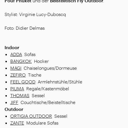
Pouf
Phuket
und der
Beistelltisch
Fly Outdoor
.
Stylist: Virginie Lucy-Duboscq
Foto: Didier Delmas
Indoor
ADDA
Sofas
BANGKOK
Hocker
MAGI
Chaiselongues/Dormeuse
ZEFIRO
Tische
FEEL GOOD
Armlehnstühle/Stühle
PIUMA
Regale/Kastenmöbel
THOMAS
Sessel
JIFF
Couchtische/Beistelltische
Outdoor
ORTIGIA OUTDOOR
Sessel
ZANTE
Modulare Sofas