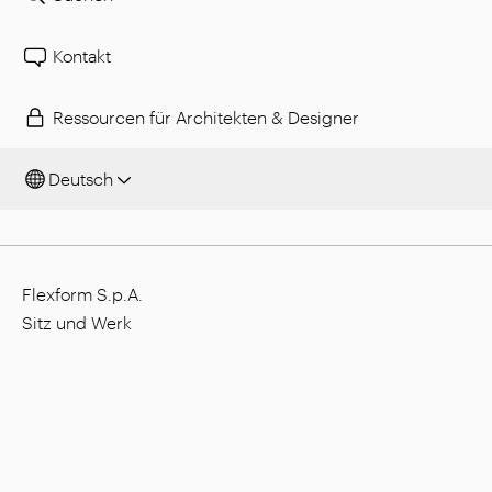
Kontakt
Ressourcen für Architekten & Designer
Deutsch
Flexform S.p.A.
Sitz und Werk
Via L. Einaudi, 23/25, I - 20821 Meda (MB), Italien
Gesellschaftskapital: 1.508.000,00 €
Steuernummer: 00815880158
MwSt.-Nummer: 00695310961
Nr. Eintragung Handelsregister Monza: 728316