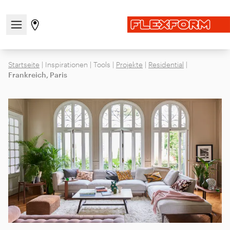
Navigationsmenü öffnen / schließen
Gehen Sie zur Store-Seite
Startseite
|
Inspirationen
|
Tools
|
Projekte
|
Residential
|
Frankreich, Paris