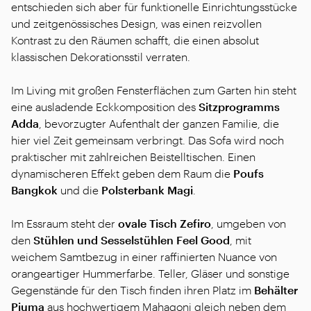
entschieden sich aber für funktionelle Einrichtungsstücke
und zeitgenössisches Design, was einen reizvollen
Kontrast zu den Räumen schafft, die einen absolut
klassischen Dekorationsstil verraten.
Im Living mit großen Fensterflächen zum Garten hin steht
eine ausladende Eckkomposition des
Sitzprogramms
Adda
, bevorzugter Aufenthalt der ganzen Familie, die
hier viel Zeit gemeinsam verbringt. Das Sofa wird noch
praktischer mit zahlreichen Beistelltischen. Einen
dynamischeren Effekt geben dem Raum die
Poufs
Bangkok
und die
Polsterbank
Magi
.
Im Essraum steht der
ovale Tisch
Zefiro
, umgeben von
den
Stühlen und Sesselstühlen
Feel Good
, mit
weichem Samtbezug in einer raffinierten Nuance von
orangeartiger Hummerfarbe. Teller, Gläser und sonstige
Gegenstände für den Tisch finden ihren Platz im
Behälter
Piuma
aus hochwertigem Mahagoni gleich neben dem