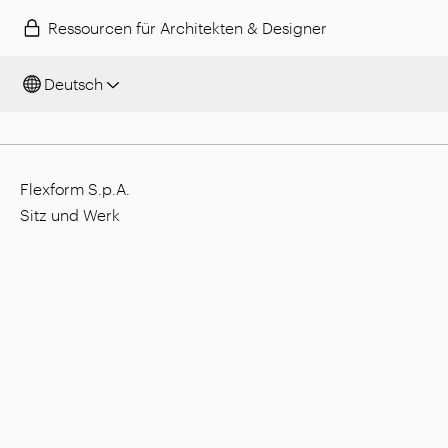
Ressourcen für Architekten & Designer
Deutsch
Flexform S.p.A.
Sitz und Werk
Via L. Einaudi, 23/25, I - 20821 Meda (MB), Italien
Gesellschaftskapital: 1.508.000,00 €
Steuernummer: 00815880158
MwSt.-Nummer: 00695310961
Nr. Eintragung Handelsregister Monza: 728316