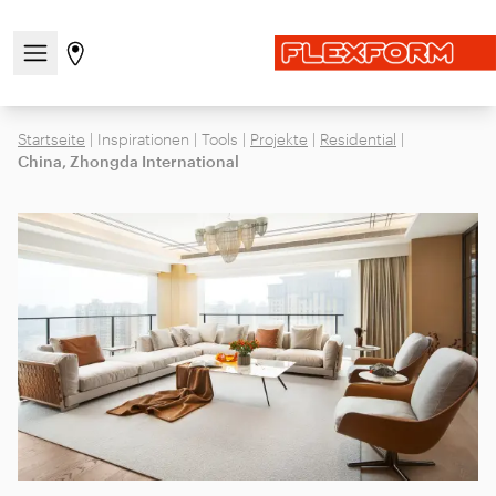
Navigationsmenü öffnen / schließen
Gehen Sie zur Store-Seite
Startseite
|
Inspirationen
|
Tools
|
Projekte
|
Residential
|
China, Zhongda International