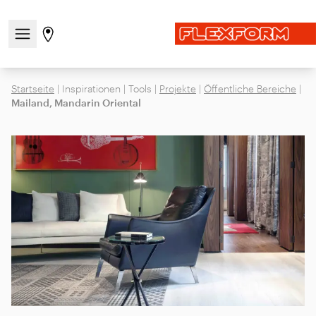
Navigationsmenü öffnen / schließen
Gehen Sie zur Store-Seite
Startseite
|
Inspirationen
|
Tools
|
Projekte
|
Öffentliche Bereiche
|
Mailand, Mandarin Oriental