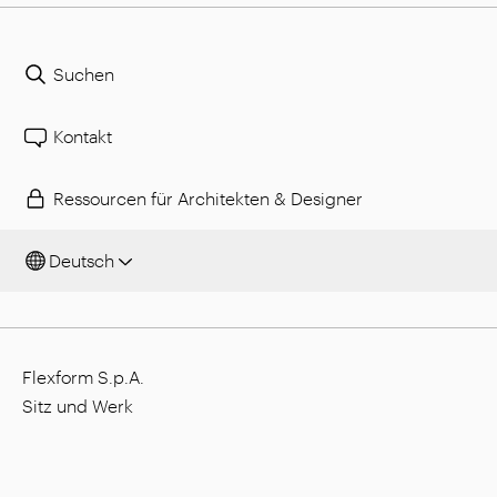
Suchen
Kontakt
Ressourcen für Architekten & Designer
Deutsch
Flexform S.p.A.
Sitz und Werk
Via L. Einaudi, 23/25, I - 20821 Meda (MB), Italien
Gesellschaftskapital: 1.508.000,00 €