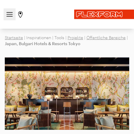
Navigationsmenü öffnen / schließen
Gehen Sie zur Store-Seite
Startseite
|
Inspirationen
|
Tools
|
Projekte
|
Öffentliche Bereiche
|
Japan, Bulgari Hotels & Resorts Tokyo