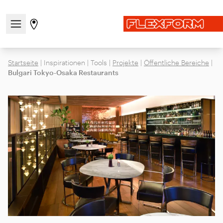
Navigationsmenü öffnen / schließen
Gehen Sie zur Store-Seite
Startseite
|
Inspirationen
|
Tools
|
Projekte
|
Öffentliche Bereiche
|
Bulgari Tokyo-Osaka Restaurants