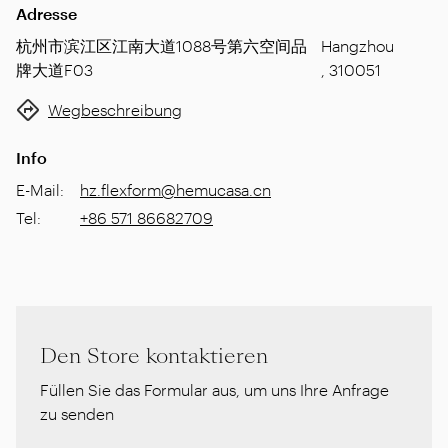
Adresse
杭州市滨江区江南大道1088号第六空间品
Hangzhou
牌大道F03
,
310051
Wegbeschreibung
Info
E-Mail
:
hz.flexform@hemucasa.cn
Tel
:
+86 571 86682709
Den Store kontaktieren
Füllen Sie das Formular aus, um uns Ihre Anfrage
zu senden