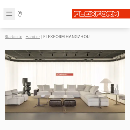
Navigationsmenü öffnen / schließen
Gehen Sie zur Store-Seite
Startseite
|
Händler
|
FLEXFORM HANGZHOU