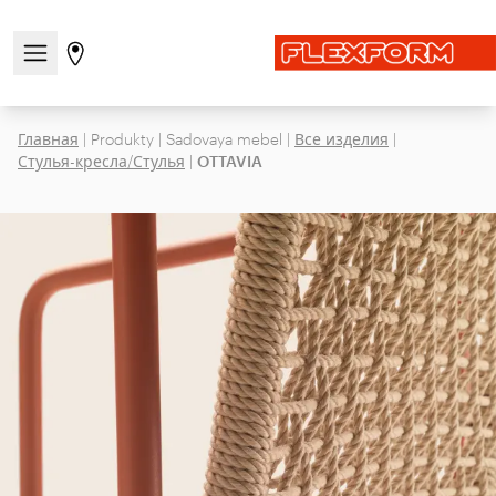
Открыть/закрыть меню навигации
Перейти на страницу магазинов
Главная
|
Produkty
|
Sadovaya mebel
|
Все изделия
|
Стулья-кресла/Стулья
|
OTTAVIA