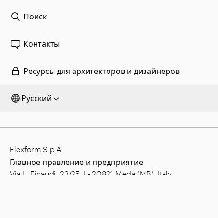
Поиск
Контакты
Ресурсы для архитекторов и дизайнеров
Русский
Flexform S.p.A.
Главное правление и предприятие
Via L. Einaudi, 23/25, I - 20821 Meda (MB), Italy
Уставный капитал: € 1.508.000,00 полн.опл.
ИНН: 00815880158