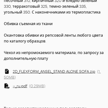
песочный 310, кирпичный 320 и бледно-зеленый
330, терракотовый 325, темно-зеленый 335,
угольный 350. С наконечниками из термопластика
Обивка
съемная из ткани
Окантовка обивки
из репсовой ленты любого цвета
по каталогу образцов.
Чехол
из непромокаемого материала, по запросу за
дополнительную плату
2D_FLEXFORM_ANSEL_STAND ALONE SOFA.zip
(
1.
50MB
)
--_ru.pdf
(
0.29MB
)