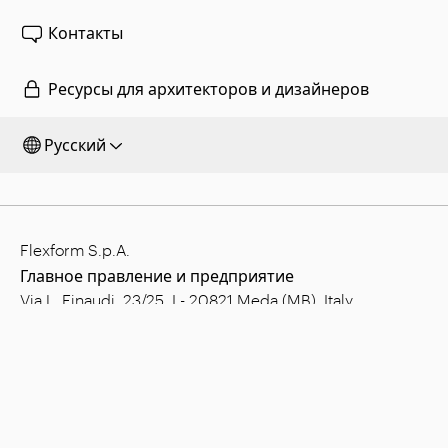
Контакты
Ресурсы для архитекторов и дизайнеров
Русский
Flexform S.p.A.
Главное правление и предприятие
Via L. Einaudi, 23/25, I - 20821 Meda (MB), Italy
Уставный капитал: € 1.508.000,00 полн.опл.
ИНН: 00815880158
Код плательщика НДС: 00695310961
Рег. номер ЭК-АДМ.КЛАС. Монца: 728316