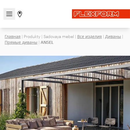
Открыть/закрыть меню навигации
Перейти на страницу магазинов
Главная
|
Produkty
|
Sadovaya mebel
|
Все изделия
|
Диваны
|
Прямые диваны
|
ANSEL