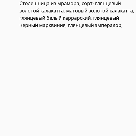
Столешница из мрамора, сорт: глянцевый
глянцевый, таджмахал матовый, калакатта рино
золотой калакатта, матовый золотой калакатта,
глянцевый белый каррарский, глянцевый
черный марквиния, глянцевый эмперадор,