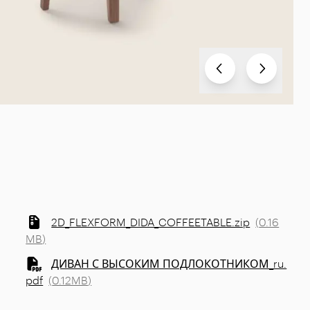
Test
Test
2D_FLEXFORM_DIDA_COFFEETABLE.zip
(
0.16
MB
)
ДИВАН С ВЫСОКИМ ПОДЛОКОТНИКОМ_ru.
pdf
(
0.12MB
)