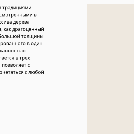
ми традициями
есмотренными в
ссива дерева
, как драгоценный
а большой толщины
ированного в один
сканностью
ается в трех
 позволяет с
очетаться с любой