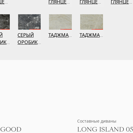
ЦЕВЫЙ
ГЛЯНЦЕВЫЙ
ГЛЯНЦЕВЫЙ
ГЛЯНЦЕ
Й
СЕРЫЙ
ТАДЖМАХАЛ
ТАДЖМАХАЛ
БИКО
ОРОБИКО
Составные диваны
 GOOD
LONG ISLAND 0