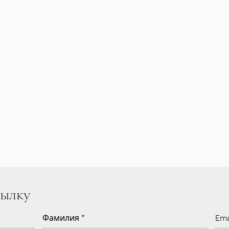
сылку
Фамилия
*
Ema