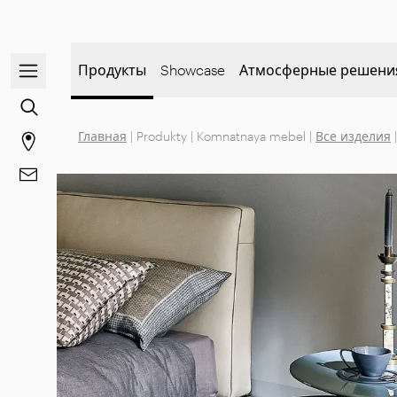
Открыть/закрыть меню навигации
Продукты
Showcase
Атмосферные решени
Перейти к поиску контента
Главная
|
Produkty
|
Komnatnaya mebel
|
Все изделия
|
Перейти на страницу магазинов
Перейти к Контакты