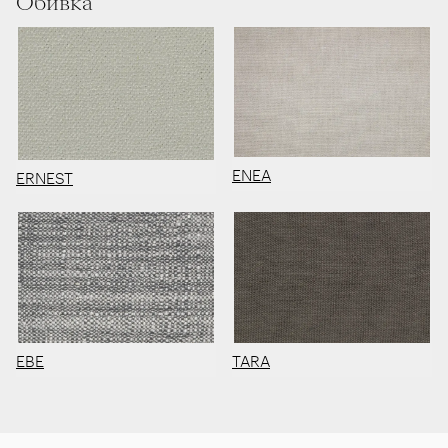
Обивка
ENEA
ERNEST
EBE
TARA