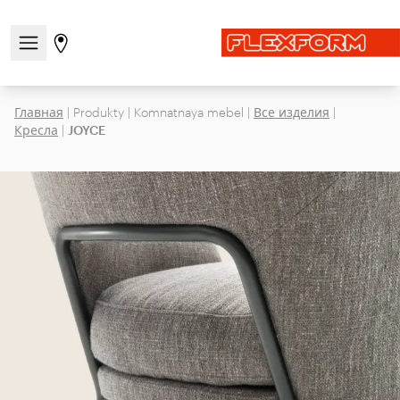
Открыть/закрыть меню навигации
Перейти на страницу магазинов
Главная
|
Produkty
|
Komnatnaya mebel
|
Все изделия
|
Кресла
|
JOYCE