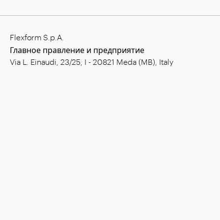
Flexform S.p.A.
Главное правление и предприятие
Via L. Einaudi, 23/25, I - 20821 Meda (MB), Italy
Уставный капитал: € 1.508.000,00 полн.опл.
ИНН: 00815880158
Код плательщика НДС: 00695310961
Рег. номер ЭК-АДМ.КЛАС. Монца: 728316
Компания
Виды обстановки