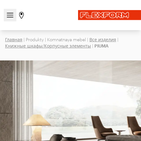
Открыть/закрыть меню навигации
Перейти на страницу магазинов
Главная
|
Produkty
|
Komnatnaya mebel
|
Все изделия
|
Книжные шкафы/Корпусные элементы
|
PIUMA