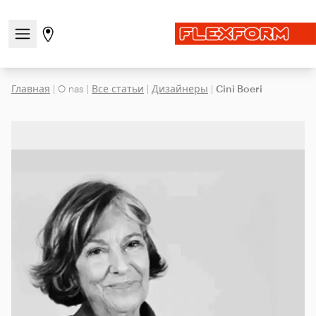
Открыть/закрыть меню навигации
Перейти на страницу магазинов
Главная
|
O nas
|
Все статьи
|
Дизайнеры
|
Cini Boeri