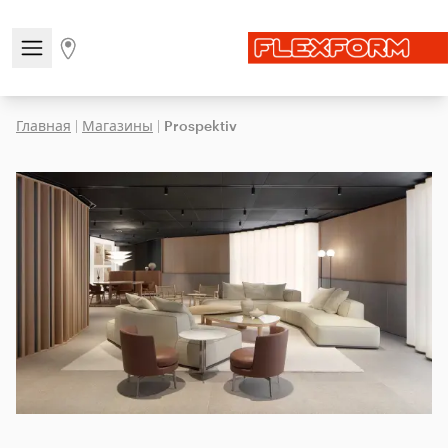
Open/close the navigation menu
Go to stores page
Главная
|
Магазины
|
Prospektiv