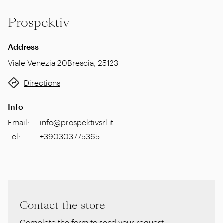
Prospektiv
Address
Viale Venezia 20
Brescia
,
25123
Directions
Info
Email
:
info@prospektivsrl.it
Tel
:
+390303775365
Contact the store
Complete the form to send your request