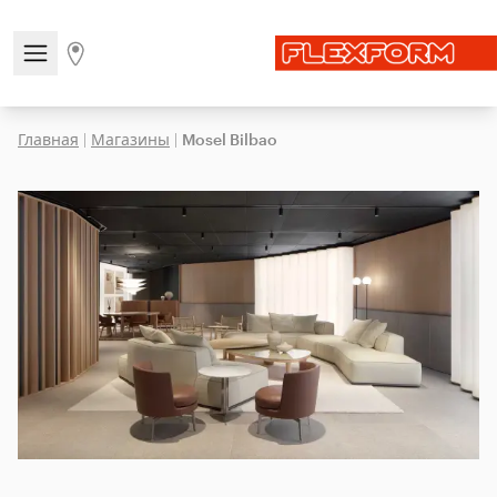
Open/close the navigation menu
Go to stores page
Главная
|
Магазины
|
Mosel Bilbao