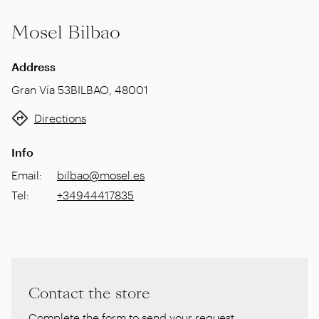
Mosel Bilbao
Address
Gran Vía 53
BILBAO
,
48001
Directions
Info
Email
:
bilbao@mosel.es
Tel
:
+34944417835
Contact the store
Complete the form to send your request