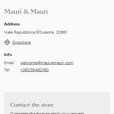
Mauri & Mauri
Address
Viale Repubblica 97
Lissone
,
20851
Directions
Info
Email
:
welcome@mauriemauri.com
Tel
:
+39039482190
Contact the store
Complete the form to send your request