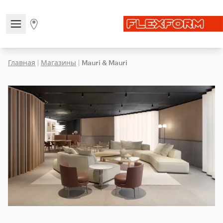
Open/close the navigation menu
Go to stores page
Главная
|
Магазины
|
Mauri & Mauri