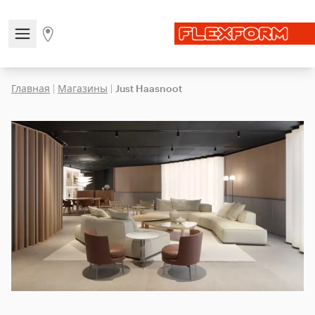
Open/close the navigation menu
Go to stores page
Главная
|
Магазины
|
Just Haasnoot