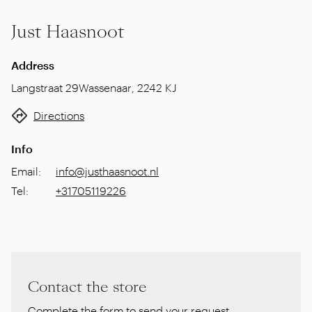
Just Haasnoot
Address
Langstraat 29
Wassenaar
,
2242 KJ
Directions
Info
Email
:
info@justhaasnoot.nl
Tel
:
+31705119226
Contact the store
Complete the form to send your request