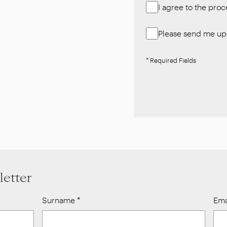
I agree to the pro
Please send me upd
* Required Fields
letter
Surname
*
Ema