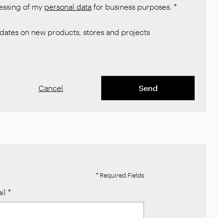
cessing of my
personal data
for business purposes.
*
ates on new products, stores and projects
Cancel
Send
* Required Fields
il
*