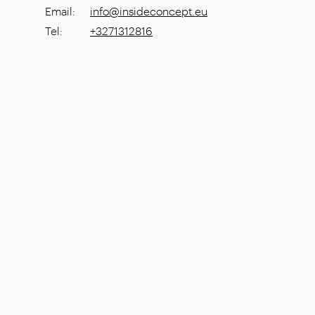
Email
:
info@insideconcept.eu
Tel
:
+3271312816