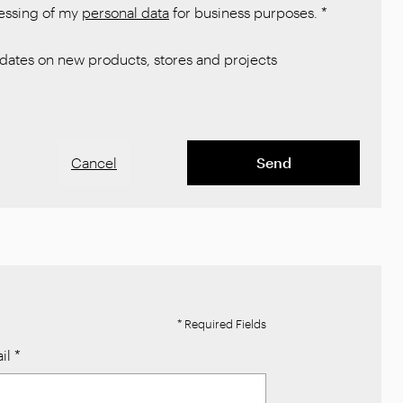
cessing of my
personal data
for business purposes.
*
ates on new products, stores and projects
Cancel
Send
* Required Fields
il
*