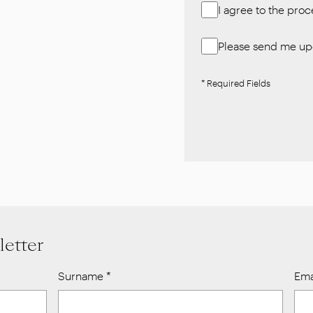
I agree to the pro
Please send me upd
* Required Fields
letter
Surname
*
Ema