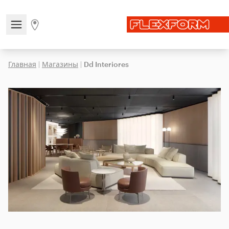
Open/close the navigation menu
Go to stores page
Главная
|
Магазины
|
Dd Interiores