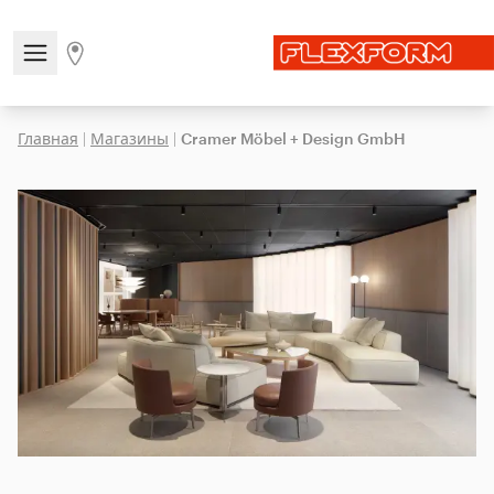
Open/close the navigation menu
Go to stores page
Главная
|
Магазины
|
Cramer Möbel + Design GmbH