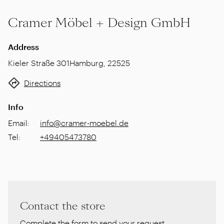
Cramer Möbel + Design GmbH
Address
Kieler Straße 301
Hamburg
,
22525
Directions
Info
Email
:
info@cramer-moebel.de
Tel
:
+49405473780
Contact the store
Complete the form to send your request