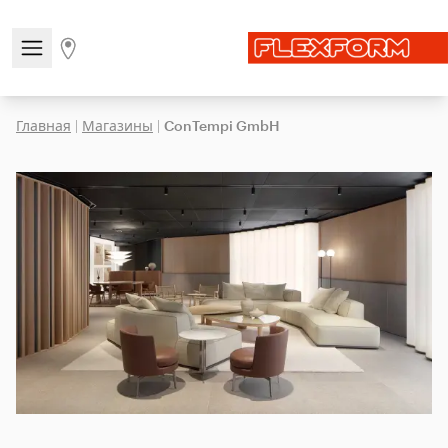
Open/close the navigation menu
Go to stores page
Главная
|
Магазины
|
ConTempi GmbH