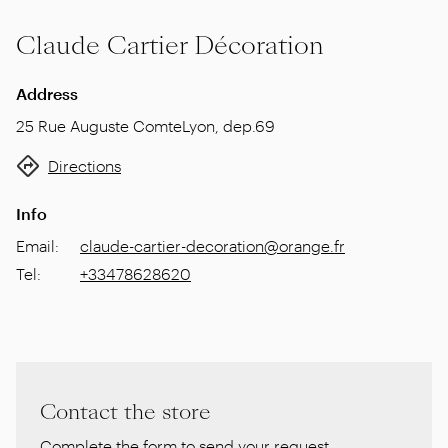
Claude Cartier Décoration
Address
25 Rue Auguste Comte
Lyon
,
dep.69
Directions
Info
Email
:
claude-cartier-decoration@orange.fr
Tel
:
+33478628620
Contact the store
Complete the form to send your request