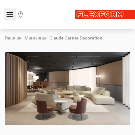
Open/close the navigation menu
Go to stores page
Главная
|
Магазины
|
Claude Cartier Décoration