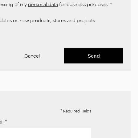
cessing of my
personal data
for business purposes.
*
ates on new products, stores and projects
Cancel
Send
* Required Fields
il
*