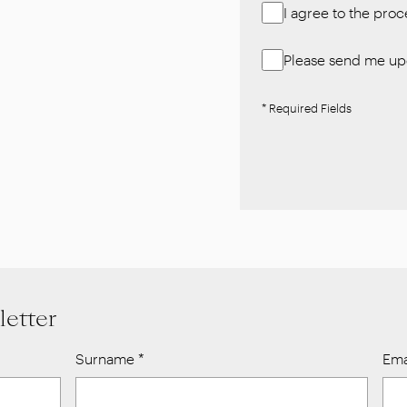
I agree to the pro
Please send me upd
* Required Fields
letter
Surname
*
Ema