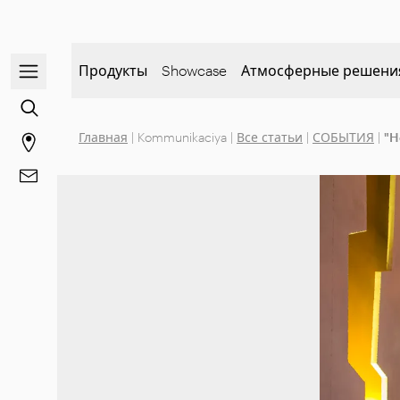
Открыть/закрыть меню навигации
Продукты
Showcase
Атмосферные решени
Перейти к поиску контента
Главная
|
Kommunikaciya
|
Все статьи
|
СОБЫТИЯ
|
"H
Перейти на страницу магазинов
Перейти к Контакты