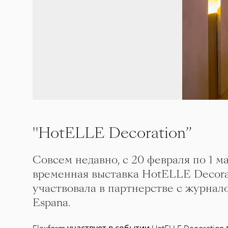
"HotELLE Decoration”
Совсем недавно, с 20 февраля по 1 м
временная выставка HotELLE Decorat
участвовала в партнерстве с журнало
Espana.
Flexform участвует в событии HotELLE Decoration