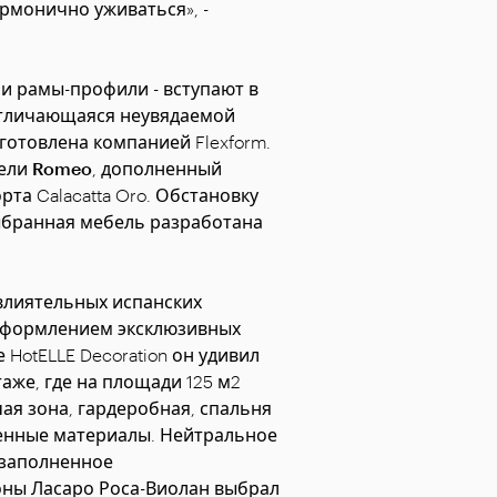
армонично уживаться», -
 и рамы-профили - вступают в
отличающаяся неувядаемой
готовлена компанией Flexform.
дели
Romeo
, дополненный
та Calacatta Oro. Обстановку
выбранная мебель разработана
влиятельных испанских
оформлением эксклюзивных
 HotELLE Decoration он удивил
аже, где на площади 125 м2
чая зона, гардеробная, спальня
ценные материалы. Нейтральное
 заполненное
оны Ласаро Роса-Виолан выбрал