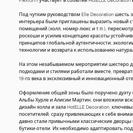
Под чутким руководством Elle Decoration шесть
интерьера были приглашены выразить новый ст
помещений (холл, номер-люкс и т.п.), пересмо
роскоши и усилив концепцию красоты устойчив
принципов глобальной аутентичности, экологии
технологии и возврата к использованию натур
На этом незабываемом мероприятии шестеро д
подходами и стилями работали вместе, преврат
19-го века в эксклюзивный и инновационный оте
Оформление общей зоны было поручено дуэту Cou
Альбы Хурле и Алисии Мартин; они вложили всю
дизайн холла и зала HotELLE Decoration, ключе
посетителей, сразу привлекающих к себе вниман
давно стали привычными классические дворцы 
бутики-отели. Их необходимо адаптировать под