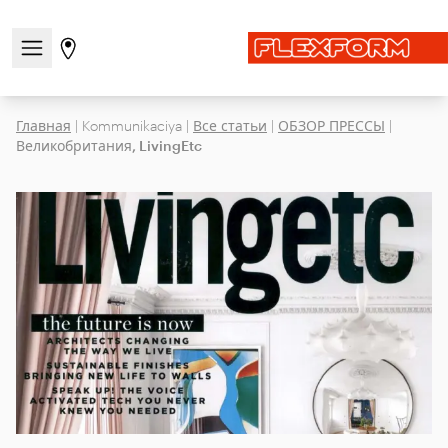
Открыть/закрыть меню навигации
Перейти на страницу магазинов
Главная
|
Kommunikaciya
|
Все статьи
|
ОБЗОР ПРЕССЫ
|
Великобритания, LivingEtc