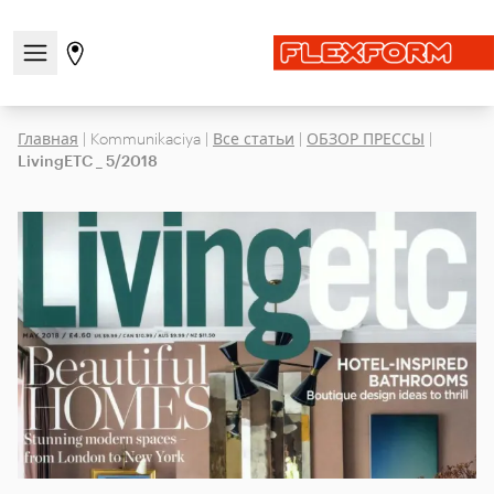
Открыть/закрыть меню навигации
Перейти на страницу магазинов
Главная
|
Kommunikaciya
|
Все статьи
|
ОБЗОР ПРЕССЫ
|
LivingETC _ 5/2018