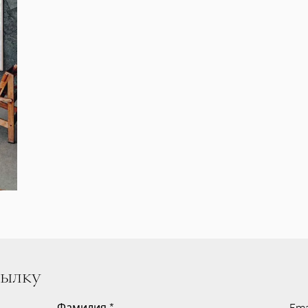
сылку
Фамилия
*
Ema