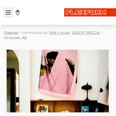
Открыть/закрыть меню навигации
Перейти на страницу магазинов
Главная
|
Kommunikaciya
|
Все статьи
|
ОБЗОР ПРЕССЫ
|
Испания, AD