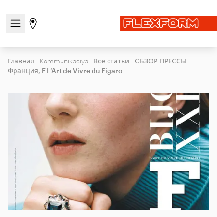
Открыть/закрыть меню навигации
Перейти на страницу магазинов
Главная
|
Kommunikaciya
|
Все статьи
|
ОБЗОР ПРЕССЫ
|
Франция, F L’Art de Vivre du Figaro