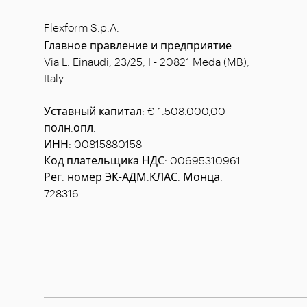
Flexform S.p.A.
Главное правление и предприятие
Via L. Einaudi, 23/25, I - 20821 Meda (MB),
Italy
Уставный капитал: € 1.508.000,00
полн.опл.
ИНН: 00815880158
Код плательщика НДС: 00695310961
Рег. номер ЭК-АДМ.КЛАС. Монца:
728316