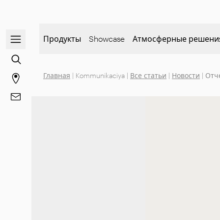
Открыть/закрыть меню навигации
Продукты
Showcase
Атмосферные решени
Перейти к поиску контента
Главная
|
Kommunikaciya
|
Все статьи
|
Новости
|
Отч
Перейти на страницу магазинов
Перейти к Контакты