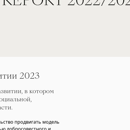
итии 2023
звитии, в котором
оциальной,
сти.
льство продвигать модель
тью добросовестного и