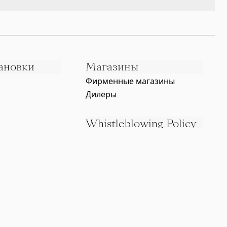
ановки
Магазины
Фирменные магазины
Дилеры
Whistleblowing Policy
Юридические документы
g
Политика по защите
персональных данных
Политика в отношении куки
Сертификация ISO
Вопросы и ответы