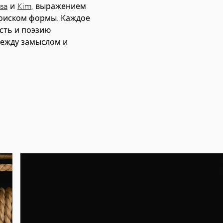
sa
и
Kim
, выражением
поиском формы. Каждое
сть и поэзию
между замыслом и