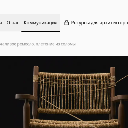
я
О нас
Коммуникация
Ресурсы для архитектор
чаливое ремесло: плетение из соломы