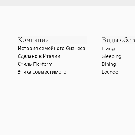
Компания
Виды обст
История семейного бизнеса
Living
Сделано в Италии
Sleeping
Стиль Flexform
Dining
Этика совместимого
Lounge
развития
Pool side
Дизайнеры
Al fresco dinin
Шоурум