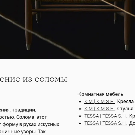
ение из соломы
Комнатная мебель
KIM | KIM S.H.
Кресла
KIM | KIM S.H.
Стулья
ения, традиции,
TESSA | TESSA S.H.
Кр
стью. Солома, этот
TESSA | TESSA S.H.
Д
 форму в руках искусных
оничные узоры. Так