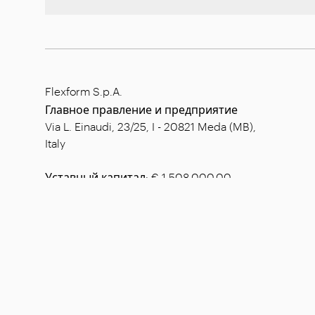
Flexform S.p.A.
Главное правление и предприятие
Via L. Einaudi, 23/25, I - 20821 Meda (MB),
Italy
Уставный капитал: € 1.508.000,00
полн.опл.
ИНН: 00815880158
Код плательщика НДС: 00695310961
Рег. номер ЭК-АДМ.КЛАС. Монца:
728316