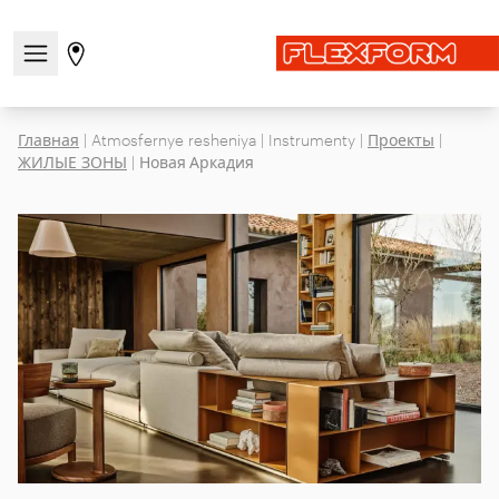
Открыть/закрыть меню навигации
Перейти на страницу магазинов
Главная
|
Atmosfernye resheniya
|
Instrumenty
|
Проекты
|
ЖИЛЫЕ ЗОНЫ
|
Новая Аркадия