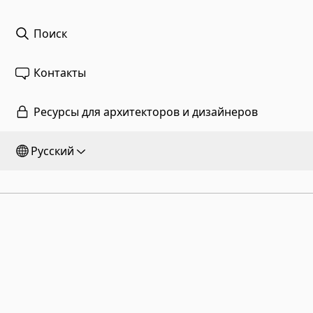
Поиск
Контакты
Ресурсы для архитекторов и дизайнеров
Русский
Flexform S.p.A.
Главное правление и предприятие
Via L. Einaudi, 23/25, I - 20821 Meda (MB), Italy
Уставный капитал: € 1.508.000,00 полн.опл.
ИНН: 00815880158