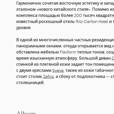
Гармонично сочетая восточную эстетику и запад
эталоном «нового китайского стиля». Помимо и
комплекса площадью более 200 тысяч квадратн
известный роскошный отель Ritz-Carlton Hotel и
уровня.
В одной из многочисленных частных резиденци
панорамными окнами, откуда открывается вид 
обставлена мебелью Flexform теплых тонов, со
время изысканную атмосферу. Большой диван
C
спинкой из плетеной кожи задает тон помещен
с двумя креслами
Sveva
, также из кожи табачно
стоит столик
Zefiro
, а сбоку от подлокотника — 
столешницей.
Album