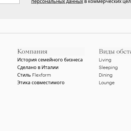
персональных данных
в коммерческих цел
Компания
Виды обст
История семейного бизнеса
Living
Сделано в Италии
Sleeping
Стиль Flexform
Dining
Этика совместимого
Lounge
развития
Pool side
Дизайнеры
Al fresco dinin
Шоурум