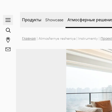
Открыть/закрыть меню навигации
Продукты
Showcase
Атмосферные решени
Перейти к поиску контента
Главная
|
Atmosfernye resheniya
|
Instrumenty
|
Проек
Перейти на страницу магазинов
Перейти к Контакты