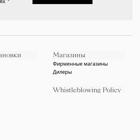
ях.
*
ановки
Магазины
Фирменные магазины
Дилеры
Whistleblowing Policy
Юридические документы
g
Политика по защите
персональных данных
Политика в отношении куки
Сертификация ISO
Вопросы и ответы