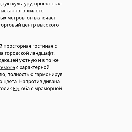
ную культуру, проект стал
зысканного жилого
ых метров, он включает
 торговый центр высокого
й просторная гостиная с
на городской ландшафт,
здающей уютную и в то же
estone
с характерной
ию, полностью гармонируя
го цвета. Напротив дивана
столик
Fly
, оба с мраморной