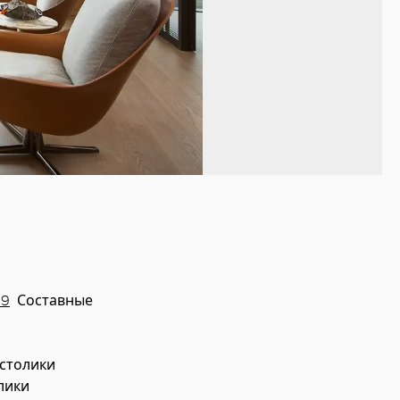
09
Составные
столики
лики