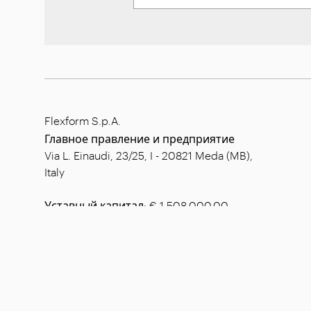
Flexform S.p.A.
Главное правление и предприятие
Via L. Einaudi, 23/25, I - 20821 Meda (MB),
Italy
Уставный капитал: € 1.508.000,00
полн.опл.
ИНН: 00815880158
Код плательщика НДС: 00695310961
Рег. номер ЭК-АДМ.КЛАС. Монца:
728316