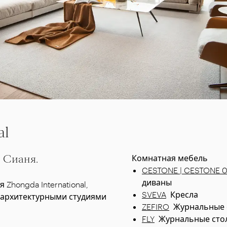
al
 Сианя.
Комнатная мебель
CESTONE | CESTONE 
диваны
hongda International,
SVEVA
Кресла
 архитектурными студиями
ZEFIRO
Журнальные 
FLY
Журнальные сто