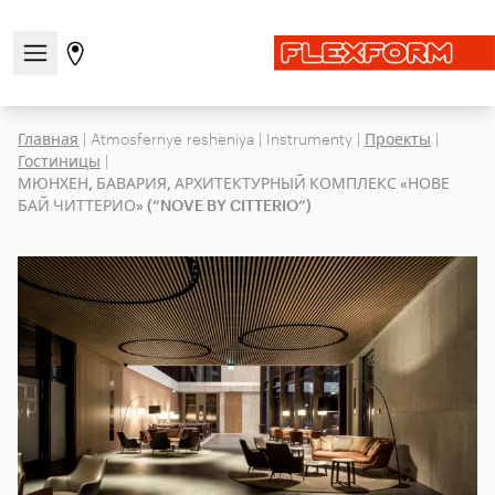
Открыть/закрыть меню навигации
Перейти на страницу магазинов
Главная
|
Atmosfernye resheniya
|
Instrumenty
|
Проекты
|
Гостиницы
|
МЮНХЕН, БАВАРИЯ, АРХИТЕКТУРНЫЙ КОМПЛЕКС «НОВЕ
БАЙ ЧИТТЕРИО» (“NOVE BY CITTERIO”)