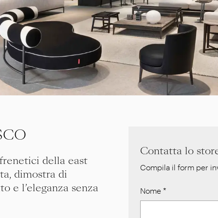
SCO
Contatta lo stor
renetici della east
Compila il form per inv
ita, dimostra di
ato e l’eleganza senza
Nome
*