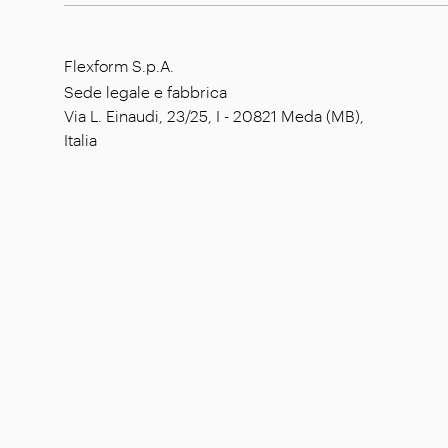
Flexform S.p.A.
Sede legale e fabbrica
Via L. Einaudi, 23/25, I - 20821 Meda (MB),
Italia
Capitale sociale: € 1.508.000,00 i.v.
Codice fiscale: 00815880158
P. IVA: 00695310961
N. Registrazione R.E.A. Monza: 728316