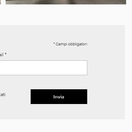
* Campi obbligatori
il
*
ati
Invia