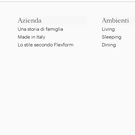
Azienda
Ambienti
Una storia di famiglia
Living
Made in Italy
Sleeping
Lo stile secondo Flexform
Dining
Un'etica sostenibile
Lounge
Designer
Pool side
Showroom
Al fresco dinin