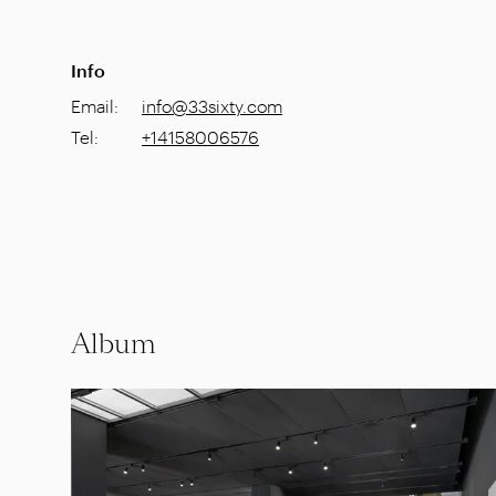
Info
Email
:
info@33sixty.com
Tel
:
+14158006576
Album