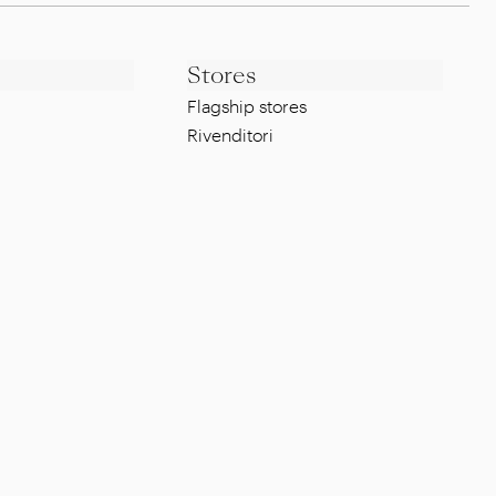
Stores
Flagship stores
Rivenditori
Note legali
Whistleblowing Policy
g
Privacy Policy
Cookie Policy
Certificazione ISO
FAQ