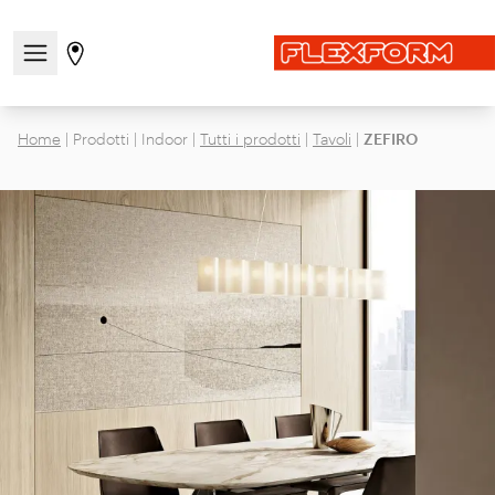
Apri/chiudi il menu di navigazione
Vai alla pagina degli stores
Home
|
Prodotti
|
Indoor
|
Tutti i prodotti
|
Tavoli
|
ZEFIRO