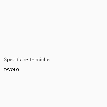
Specifiche tecniche
TAVOLO
Struttura
in metallo satinato, cromato, brunito, cromato
nero, antracite lucido, titanium opaco 710, bianco 100,
nero 900. Appoggio a terra su puntali in materiale
termoplastico