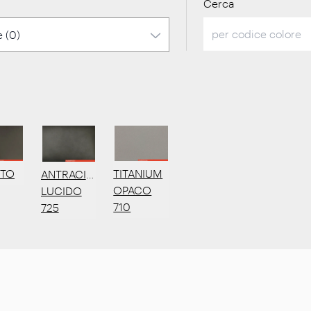
Cerca
TITANIUM
ITO
ANTRACITE
OPACO
LUCIDO
710
725