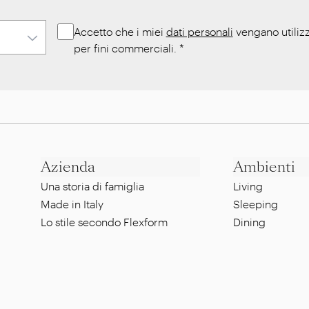
Accetto che i miei
dati personali
vengano utilizz
per fini commerciali.
*
Azienda
Ambienti
Una storia di famiglia
Living
Made in Italy
Sleeping
Lo stile secondo Flexform
Dining
Un'etica sostenibile
Lounge
Designer
Pool side
Showroom
Al fresco dinin