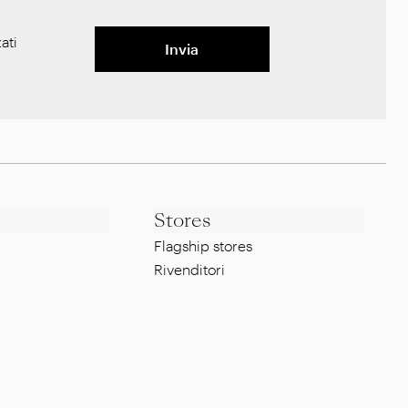
ati
Invia
Stores
Flagship stores
Rivenditori
Note legali
Whistleblowing Policy
g
Privacy Policy
Cookie Policy