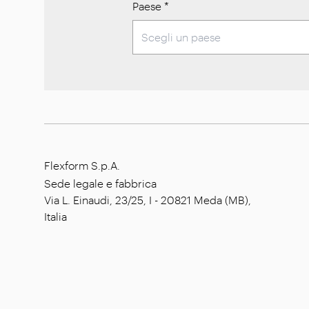
Paese
*
Flexform S.p.A.
Sede legale e fabbrica
Via L. Einaudi, 23/25, I - 20821 Meda (MB),
Italia
Capitale sociale: € 1.508.000,00 i.v.
Codice fiscale: 00815880158
P. IVA: 00695310961
N. Registrazione R.E.A. Monza: 728316