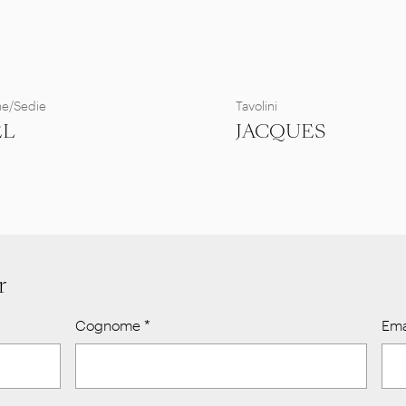
ne/Sedie
Tavolini
EL
JACQUES
r
Cognome
*
Ema