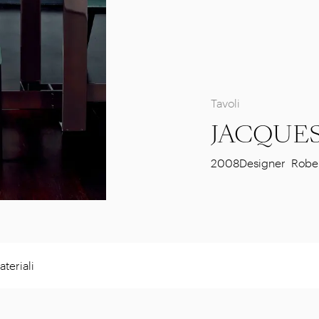
Tavoli
JACQUE
2008
Designer
Rober
teriali