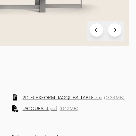
Test
Test
2D_FLEXFORM_JACQUES_TABLE.zip
(
0.34MB
)
JACQUES_it.pdf
(
0.12MB
)