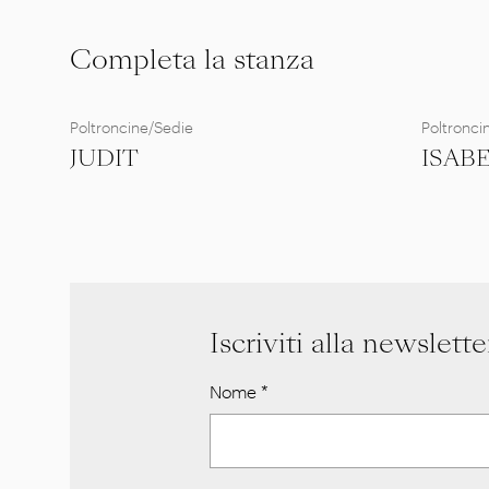
Completa la stanza
Poltroncine/Sedie
Poltronci
JUDIT
ISAB
Iscriviti alla newslette
Nome
*